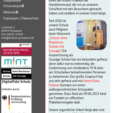
eines der ersten Projekte die
Förderverein
Händeleinwand, die wir an unserem
Schulcampus
🔒
Schulfest mit den Besuchern gemacht
Webuntis
🔒
haben und seitdem in unserer Aula hängt.
Impressum / Datenschutz
Seit 2020 ist
unsere Schule
Luisenstr. 2
auch Mitglied
66953 Pirmasens
beim Netzwerk
Fon: 06331 14590
„
Schule ohne
info@leibniz-pirmasens.de
Rassismus -
Schule mit
Courage
". Die
Auszeichnung als
Courage Schule hat uns besonders gefreut,
denn dafür war es notwendig, die
Zustimmung von mindestens 70 % aller
am Schulleben teilnehmenden Personen
zu bekommen. Der große Zuspruch hat
uns sehr gefreut und mit
Herrn Klaus
Scherer
konnten wir einen
außergewöhnlichen Schulpaten
gewinnen. Dazu fand am 09.06.2021 fand
ein Festakt zur offiziellen
Plakettenvergabe statt.
Unsere eigentliche Arbeit fängt aber erst