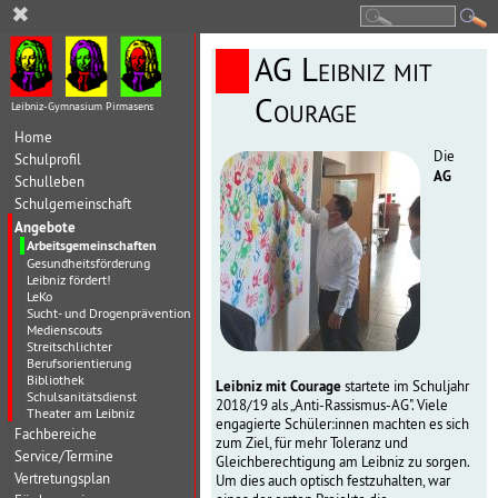
✖
AG Leibniz mit
Courage
Leibniz-Gymnasium Pirmasens
Home
Die
Schulprofil
AG
Schulleben
Schulgemeinschaft
Angebote
Arbeitsgemeinschaften
Gesundheitsförderung
Leibniz fördert!
LeKo
Sucht- und Drogenprävention
Medienscouts
Streitschlichter
Berufsorientierung
Bibliothek
Leibniz mit Courage
startete im Schuljahr
Schulsanitätsdienst
2018/19 als „Anti-Rassismus-AG". Viele
Theater am Leibniz
engagierte Schüler:innen machten es sich
Fachbereiche
zum Ziel, für mehr Toleranz und
Service/Termine
Gleichberechtigung am Leibniz zu sorgen.
Vertretungsplan
Um dies auch optisch festzuhalten, war