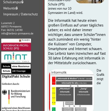
Informatik-Profil-
Schulcampus
🔒
Schule (IPS)
Webuntis
🔒
(eines von nur 10
Gymnasien im Land) wird.
Impressum / Datenschutz
Die Informatik hat heute einen
Luisenstr. 2
großen Einfluss auf unser tägliches
66953 Pirmasens
Leben; es wird daher immer
Fon: 06331 14590
info@leibniz-pirmasens.de
wichtiger, dass unsere Schüler*innen
auch zumindest ein wenig "hinter
die Kulissen" von Computer,
Smartphone und Internet schauen.
Das Leibniz kann inzwischen auf fast
30 Jahre Erfahrung mit Informatik in
der Mittelstufe zurückschauen.
Die
Grafik
zeigt
die