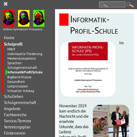
✖
Informatik-
Profil-Schule
Leibniz-Gymnasium Pirmasens
Home
Im
Schulprofil
MINT
individuelle Förderung
Medienkompetenz
Sprachen
Schulgemeinschaft
InformatikProfilSchule
BigBand-Klasse
Gesundheit
Leitprinzipien
Virtueller Infotag
Schulleben
Schulgemeinschaft
November 2019
Angebote
kam endlich die
Fachbereiche
Nachricht und die
Service/Termine
ersehnte
Urkunde, dass das
Vertretungsplan
Leibniz
Förderverein