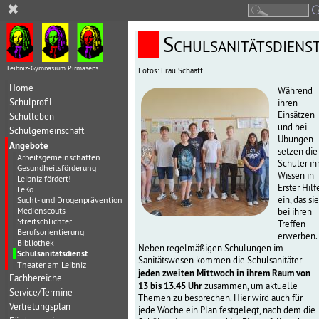
✖
Schulsanitätsdiens
Leibniz-Gymnasium Pirmasens
Fotos: Frau Schaaff
Home
Während
Schulprofil
ihren
Einsätzen
Schulleben
und bei
Schulgemeinschaft
Übungen
Angebote
setzen die
Arbeitsgemeinschaften
Schüler ih
Gesundheitsförderung
Wissen in
Leibniz fördert!
Erster Hilf
LeKo
ein, das sie
Sucht- und Drogenprävention
Medienscouts
bei ihren
Streitschlichter
Treffen
Berufsorientierung
erwerben.
Bibliothek
Neben regelmäßigen Schulungen im
Schulsanitätsdienst
Sanitätswesen kommen die Schulsanitäter
Theater am Leibniz
jeden zweiten Mittwoch in ihrem Raum von
Fachbereiche
13 bis 13.45 Uhr
zusammen, um aktuelle
Service/Termine
Themen zu besprechen. Hier wird auch für
Vertretungsplan
jede Woche ein Plan festgelegt, nach dem die