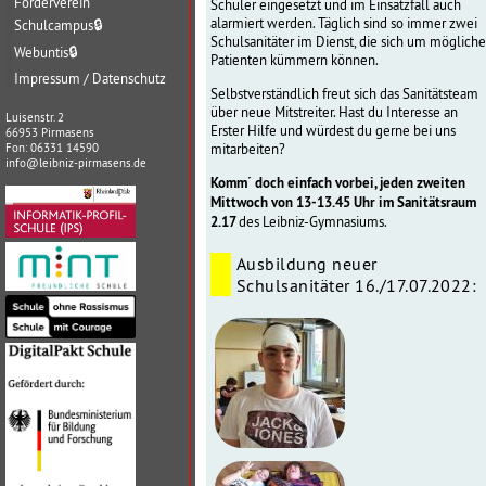
Förderverein
Schüler eingesetzt und im Einsatzfall auch
alarmiert werden. Täglich sind so immer zwei
Schulcampus
🔒
Schulsanitäter im Dienst, die sich um mögliche
Webuntis
🔒
Patienten kümmern können.
Impressum / Datenschutz
Selbstverständlich freut sich das Sanitätsteam
über neue Mitstreiter. Hast du Interesse an
Luisenstr. 2
Erster Hilfe und würdest du gerne bei uns
66953 Pirmasens
mitarbeiten?
Fon: 06331 14590
info@leibniz-pirmasens.de
Komm´ doch einfach vorbei, jeden zweiten
Mittwoch von 13-13.45 Uhr im Sanitätsraum
2.17
des Leibniz-Gymnasiums.
Ausbildung neuer
Schulsanitäter 16./17.07.2022: