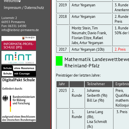
Webuntis
🔒
2019
Artur Yeganyan
3. Runde
Impressum / Datenschutz
Anerken
2018
Artur Yeganyan
2. Runde 
Luisenstr. 2
Preis
66953 Pirmasens
Fon: 06331 14590
Moritz Stein, Tim
1. Runde
info@leibniz-pirmasens.de
Neumahr, Davio Frank,
50% der 
Florian Eltze, Rafael
Jabs, Artur Yeganyan
2017
Artur Yeganyan (10b)
2. Preis
Mathematik Landeswettbew
Rheinland-Pfalz
Preisträger der letzten Jahre:
Jahr
Teilnehmer
Ergebnis
2023
2.
Johanna
Preis,
Runde
Seiberth (9b)
Qualifika
Bill Le (9b)
mathema
Kolloqu
1.
Lena Lang
3. Preis
Runde
(8b),
Lisa Schmidt
(8c)