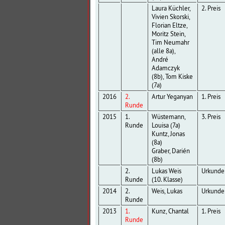
Laura Küchler,
2. Preis
Vivien Skorski,
Florian Eltze,
Moritz Stein,
Tim Neumahr
(alle 8a),
André
Adamczyk
(8b), Tom Kiske
(7a)
2016
2.
Artur Yeganyan
1. Preis
Runde
2015
1.
Wüstemann,
3. Preis
Runde
Louisa (7a)
Kuntz, Jonas
(8a)
Graber, Darién
(8b)
2.
Lukas Weis
Urkunde
Runde
(10. Klasse)
2014
2.
Weis, Lukas
Urkunde
Runde
2013
1.
Kunz, Chantal
1. Preis
Runde