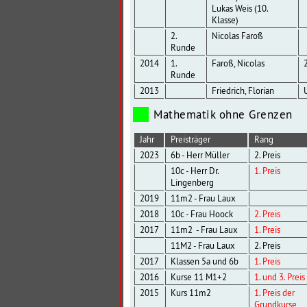
Lukas Weis (10.
Klasse)
2.
Nicolas Faroß
Runde
2014
1.
Faroß, Nicolas
2
Runde
2013
Friedrich, Florian
Mathematik ohne Grenzen
Jahr
Preisträger
Rang
2023
6b - Herr Müller
2. Preis
10c - Herr Dr.
1. Preis
Lingenberg
2019
11m2 - Frau Laux
2018
10c - Frau Hoock
2. Preis
2017
11m2 - Frau Laux
1. Preis
11M2 - Frau Laux
2. Preis
2017
Klassen 5a und 6b
1. Preis
2016
Kurse 11 M1+2
1. und 3. Preis
2015
Kurs 11m2
1. Preis der
Grundkurse