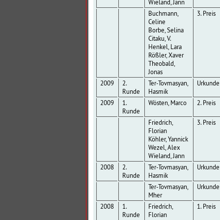
Wieland, Jann
Buchmann,
3. Preis
Celine
Borbe, Selina
Citaku, V.
Henkel, Lara
Rößler, Xaver
Theobald,
Jonas
2009
2.
Ter-Tovmasyan,
Urkunde
Runde
Hasmik
2009
1.
Wösten, Marco
2. Preis
Runde
Friedrich,
3. Preis
Florian
Köhler, Yannick
Wezel, Alex
Wieland, Jann
2008
2.
Ter-Tovmasyan,
Urkunde
Runde
Hasmik
Ter-Tovmasyan,
Urkunde
Mher
2008
1.
Friedrich,
1. Preis
Runde
Florian