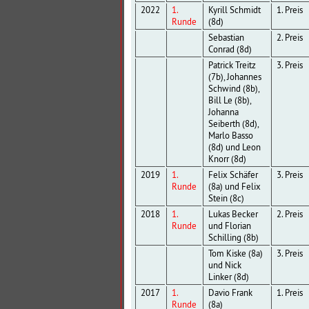
2022
1.
Kyrill Schmidt
1. Preis
Runde
(8d)
Sebastian
2. Preis
Conrad (8d)
Patrick Treitz
3. Preis
(7b), Johannes
Schwind (8b),
Bill Le (8b),
Johanna
Seiberth (8d),
Marlo Basso
(8d) und Leon
Knorr (8d)
2019
1.
Felix Schäfer
3. Preis
Runde
(8a) und Felix
Stein (8c)
2018
1.
Lukas Becker
2. Preis
Runde
und Florian
Schilling (8b)
Tom Kiske (8a)
3. Preis
und Nick
Linker (8d)
2017
1.
Davio Frank
1. Preis
Runde
(8a)