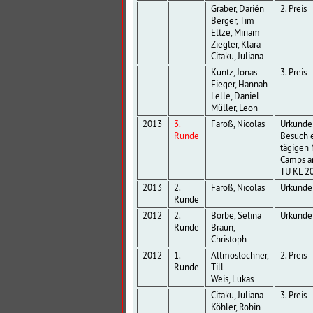
Graber, Darién
2. Preis
Berger, Tim
Eltze, Miriam
Ziegler, Klara
Citaku, Juliana
Kuntz, Jonas
3. Preis
Fieger, Hannah
Lelle, Daniel
Müller, Leon
2013
3.
Faroß, Nicolas
Urkunde
Runde
Besuch e
tägigen
Camps a
TU KL 2
2013
2.
Faroß, Nicolas
Urkunde
Runde
2012
2.
Borbe, Selina
Urkunde
Runde
Braun,
Christoph
2012
1.
Allmoslöchner,
2. Preis
Runde
Till
Weis, Lukas
Citaku, Juliana
3. Preis
Köhler, Robin