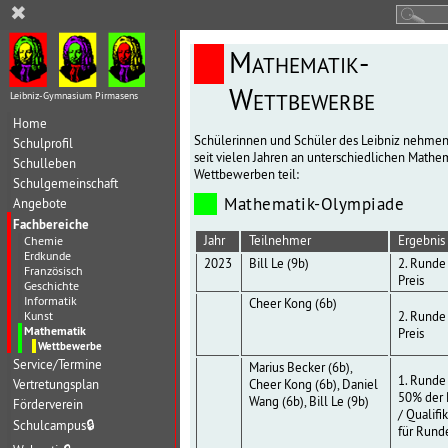
✖
Mathematik-
Wettbewerbe
Leibniz-Gymnasium Pirmasens
Home
Schülerinnen und Schüler des Leibniz nehme
Schulprofil
seit vielen Jahren an unterschiedlichen Mathe
Schulleben
Wettbewerben teil:
Schulgemeinschaft
Mathematik-Olympiade
Angebote
Fachbereiche
Jahr
Teilnehmer
Ergebnis
Chemie
Erdkunde
2023
Bill Le (9b)
2. Runde 
Französisch
Preis
Geschichte
Informatik
Cheer Kong (6b)
Kunst
2. Runde 
Mathematik
Preis
Wettbewerbe
Service/Termine
Marius Becker (6b),
1. Runde
Vertretungsplan
Cheer Kong (6b), Daniel
50% der 
Wang (6b), Bill Le (9b)
Förderverein
/ Qualifi
Schulcampus
🔒
für Rund