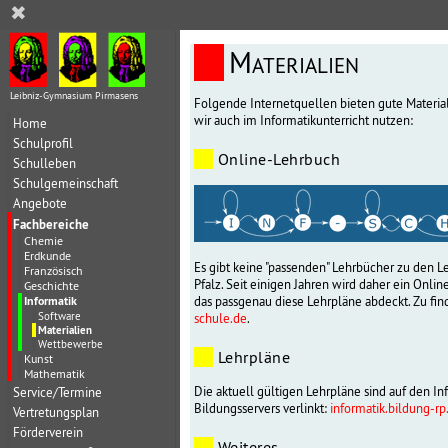
✖
Materialien
Leibniz-Gymnasium Pirmasens
Folgende Internetquellen bieten gute Material
wir auch im Informatikunterricht nutzen:
Home
Schulprofil
Online-Lehrbuch
Schulleben
Schulgemeinschaft
Angebote
Fachbereiche
Chemie
Erdkunde
Es gibt keine "passenden" Lehrbücher zu den L
Französisch
Pfalz. Seit einigen Jahren wird daher ein Onli
Geschichte
Informatik
das passgenau diese Lehrpläne abdeckt. Zu find
Software
schule.de
.
Materialien
Wettbewerbe
Lehrpläne
Kunst
Mathematik
Die aktuell gültigen Lehrpläne sind auf den In
Service/Termine
Bildungsservers verlinkt:
informatik.bildung-r
Vertretungsplan
Förderverein
Weiteres