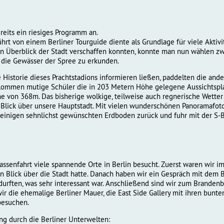
eits ein riesiges Programm an.
rt von einem Berliner Tourguide diente als Grundlage für viele Aktivit
n Überblick der Stadt verschaffen konnten, konnte man nun wählen zw
 die Gewässer der Spree zu erkunden.
Historie dieses Prachtstadions informieren ließen, paddelten die ande
klommen mutige Schüler die in 203 Metern Höhe gelegene Aussichtspl
 von 368m. Das bisherige wolkige, teilweise auch regnerische Wette
Blick über unsere Hauptstadt. Mit vielen wunderschönen Panoramafoto
einigen sehnlichst gewünschten Erdboden zurück und fuhr mit der S-B
ssenfahrt viele spannende Orte in Berlin besucht. Zuerst waren wir i
n Blick über die Stadt hatte. Danach haben wir ein Gespräch mit dem B
durften, was sehr interessant war. Anschließend sind wir zum Brande
r die ehemalige Berliner Mauer, die East Side Gallery mit ihren bunte
besuchen.
ng durch die Berliner Unterwelten: