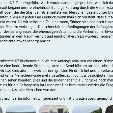
d der NS-Zeit eingeführt. Auch wurde darüber gesprochen, wie sich da
arauf begann unsere eineinhalb stündige Führung durch die Gedenkstät
thoden, die die Stasi damals einsetzte, um Menschen gezielt unter Dru
interließen auf jeden Fall Eindruck, wenn man sich vorstellt, dass auf 
t waren. Als wir selbst die Zelle betraten, fühlten sich alle nach kur
 der Zelle zu verbringen. Die schrecklichen Bedingungen der Gefangen
of des Gefängnisses, die ehemaligen Zellen und die Verhörräume. Etwa
tunden in dem Raum verhört und emotional erpresst wurden. Insgesamt
Geschichte etwas nähergebracht.
enkstätte KZ Buchenwald in Weimar. Anfangs schauten wir einen 20min
chte eine bedrückende Stimmung. Anschließend führten uns die Lehrer
 wir das Krematorium, welches den größten Eindruck bei uns hinterlassen
 keine Menschenwürde mehr besaßen. Zum Schluss besichtigten wir d
nen sehen konnten. Dies und die Bilder haben die Eindrücke noch mehr
mm es für die Gefangenen im Lager war. Uns kam immer wieder die Frag
ohl es fast alle Menschen wussten.
t nach Berlin informativ, interessant und hat uns allen Spaß gemacht!