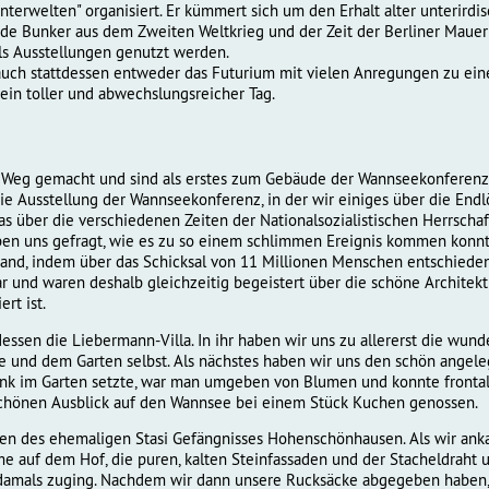
terwelten" organisiert. Er kümmert sich um den Erhalt alter unterirdi
e Bunker aus dem Zweiten Weltkrieg und der Zeit der Berliner Mauer g
ls Ausstellungen genutzt werden.
 auch stattdessen entweder das Futurium mit vielen Anregungen zu ei
ein toller und abwechslungsreicher Tag.
 Weg gemacht und sind als erstes zum Gebäude der Wannseekonferenz 
die Ausstellung der Wannseekonferenz, in der wir einiges über die End
über die verschiedenen Zeiten der Nationalsozialistischen Herrschaf
ben uns gefragt, wie es zu so einem schlimmen Ereignis kommen konnte
stand, indem über das Schicksal von 11 Millionen Menschen entschieden
ar und waren deshalb gleichzeitig begeistert über die schöne Architek
rt ist.
ssen die Liebermann-Villa. In ihr haben wir uns zu allererst die wu
und dem Garten selbst. Als nächstes haben wir uns den schön angeleg
nk im Garten setzte, war man umgeben von Blumen und konnte frontal 
hönen Ausblick auf den Wannsee bei einem Stück Kuchen genossen.
en des ehemaligen Stasi Gefängnisses Hohenschönhausen. Als wir anka
 auf dem Hof, die puren, kalten Steinfassaden und der Stacheldraht
damals zuging. Nachdem wir dann unsere Rucksäcke abgegeben haben, 