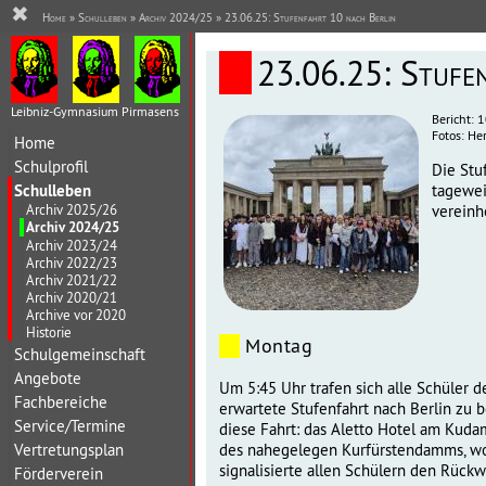
✖
Home
»
Schulleben
»
Archiv 2024/25
» 23.06.25: Stufenfahrt 10 nach Berlin
23.06.25: Stufe
Leibniz-Gymnasium Pirmasens
Bericht: 
Fotos: Her
Home
Schulprofil
Die Stu
Schulleben
tagewei
Archiv 2025/26
vereinhe
Archiv 2024/25
Archiv 2023/24
Archiv 2022/23
Archiv 2021/22
Archiv 2020/21
Archive vor 2020
Historie
Montag
Schulgemeinschaft
Angebote
Um 5:45 Uhr trafen sich alle Schüler 
Fachbereiche
erwartete Stufenfahrt nach Berlin zu b
Service/Termine
diese Fahrt: das Aletto Hotel am Kud
Vertretungsplan
des nahegelegen Kurfürstendamms, wo
signalisierte allen Schülern den Rück
Förderverein