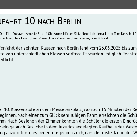
nfahrt 10 nach Berlin
10a: Tim Durawa, Amelie Eitel, 10b: Anne Müller, Silja Neukirch, Lena Lang, Tom Kelsch, 10
r Köhler, Herr Lesch, Herr Mayer, Frau Preissner, Herr Rieder, Frau Schaaff
fenfahrt der zehnten Klassen nach Berlin fand vom 23.06.2025 bis zum 
se von unterschiedlichen Klassen verfasst. Es wurden lediglich Rechts
itlicht.
der 10. Klassenstufe an dem Messeparkplatz, wo nach 15 Minuten der R
eginnen. Nach einer zum Glück sehr ruhigen Fahrt, erreichten die Schü
amm. Nach Beziehen der Zimmer konnten die Schüler die ersten Eindrü
 einige auch Besuche in dem luxuriös angelegten Kaufhaus des Weste
weg anzutreten, dies bedeutete jedoch auch, dass der erste Tag in der 