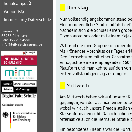
Schulcampus
🔒
Dienstag
Webuntis
🔒
Nun vollständig angekommen stand ber
Impressum / Datenschutz
Eine morgendliche Stadtrundfahrt gefüh
Nachdem sich die Schüler einen grobe
Luisenstr. 2
Olympiastadions oder mit einem Kajak
66953 Pirmasens
Fon: 06331 14590
info@leibniz-pirmasens.de
Während die eine Gruppe sich über die 
Als krönender Abschluss des Tages er
Den Fernsehturm mit einer Gesamthöhe
ermöglichte einen einprägenden 360° 
Plattform und man kehrte auf den von 
ersten vollständigen Tag ausklingen.
Mittwoch
Am Mittwoch haben wir auf unserer Kla
gegangen, von der aus man einen tolle
wobei wir auch unsere Fragen stellen 
Klassenfotos gemacht. Danach haben wi
Alternative auch die Bernauer Straße 
Ein besonderes Erlebnis war die Führu