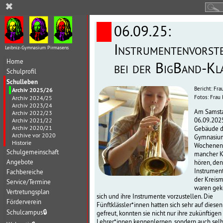
✖
06.09.25:
Instrumentenvorst
Leibniz-Gymnasium Pirmasens
Home
bei der BigBand-Kl
Schulprofil
Schulleben
Bericht: Fra
Archiv 2025/26
Fotos: Frau
Archiv 2024/25
Archiv 2023/24
Am Samsta
Archiv 2022/23
06.09.2025
Archiv 2021/22
Archiv 2020/21
Gebäude d
Archive vor 2020
Gymnasium
Historie
Wochenen
Schulgemeinschaft
mancher K
Angebote
hören, den
Instrument
Fachbereiche
der Kreism
Service/Termine
waren ge
Vertretungsplan
sich und ihre Instrumente vorzustellen. Die
Förderverein
Fünftklässler*innen hatten sich sehr auf diese
Schulcampus
🔒
gefreut, konnten sie nicht nur ihre zukünftigen
Lehrer*innen kennenlernen, sondern auch selb