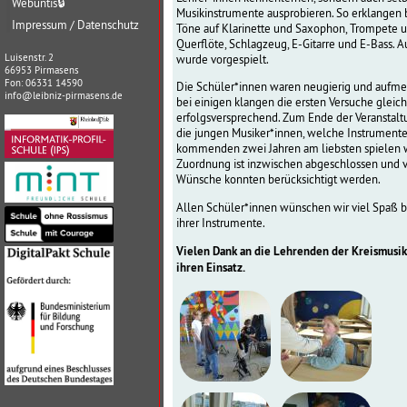
Webuntis
🔒
Musikinstrumente ausprobieren. So erklangen 
Impressum / Datenschutz
Töne auf Klarinette und Saxophon, Trompete 
Querflöte, Schlagzeug, E-Gitarre und E-Bass. A
Luisenstr. 2
wurde vorgespielt.
66953 Pirmasens
Fon: 06331 14590
Die Schüler*innen waren neugierig und aufm
info@leibniz-pirmasens.de
bei einigen klangen die ersten Versuche gleich
erfolgsversprechend. Zum Ende der Veranstal
die jungen Musiker*innen, welche Instrumente 
kommenden zwei Jahren am liebsten spielen 
Zuordnung ist inzwischen abgeschlossen und v
Wünsche konnten berücksichtigt werden.
Allen Schüler*innen wünschen wir viel Spaß 
ihrer Instrumente.
Vielen Dank an die Lehrenden der Kreismusik
ihren Einsatz.