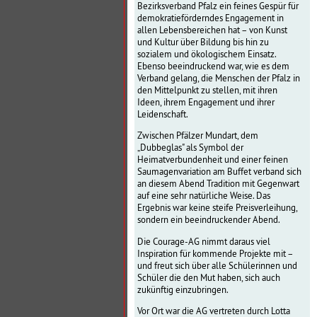
Bezirksverband Pfalz ein feines Gespür für
demokratieförderndes Engagement in
allen Lebensbereichen hat – von Kunst
und Kultur über Bildung bis hin zu
sozialem und ökologischem Einsatz.
Ebenso beeindruckend war, wie es dem
Verband gelang, die Menschen der Pfalz in
den Mittelpunkt zu stellen, mit ihren
Ideen, ihrem Engagement und ihrer
Leidenschaft.
Zwischen Pfälzer Mundart, dem
„Dubbeglas" als Symbol der
Heimatverbundenheit und einer feinen
Saumagenvariation am Buffet verband sich
an diesem Abend Tradition mit Gegenwart
auf eine sehr natürliche Weise. Das
Ergebnis war keine steife Preisverleihung,
sondern ein beeindruckender Abend.
Die Courage-AG nimmt daraus viel
Inspiration für kommende Projekte mit –
und freut sich über alle Schülerinnen und
Schüler die den Mut haben, sich auch
zukünftig einzubringen.
Vor Ort war die AG vertreten durch Lotta