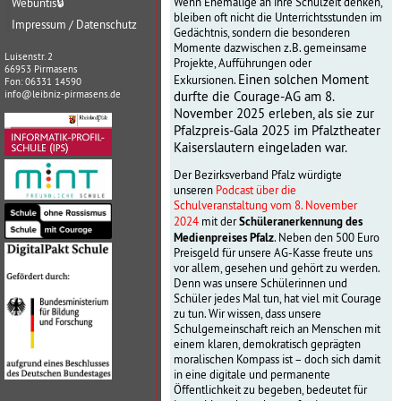
Wenn Ehemalige an ihre Schulzeit denken,
Webuntis
🔒
bleiben oft nicht die Unterrichtsstunden im
Impressum / Datenschutz
Gedächtnis, sondern die besonderen
Momente dazwischen z.B. gemeinsame
Luisenstr. 2
Projekte, Aufführungen oder
66953 Pirmasens
Einen solchen Moment
Exkursionen.
Fon: 06331 14590
durfte die Courage-AG am 8.
info@leibniz-pirmasens.de
November 2025 erleben, als sie zur
Pfalzpreis-Gala 2025 im Pfalztheater
Kaiserslautern eingeladen war.
Der Bezirksverband Pfalz würdigte
unseren
Podcast über die
Schulveranstaltung vom 8. November
Schüleranerkennung des
2024
mit der
Medienpreises Pfalz
. Neben den 500 Euro
Preisgeld für unsere AG-Kasse freute uns
vor allem, gesehen und gehört zu werden.
Denn was unsere Schülerinnen und
Schüler jedes Mal tun, hat viel mit Courage
zu tun. Wir wissen, dass unsere
Schulgemeinschaft reich an Menschen mit
einem klaren, demokratisch geprägten
moralischen Kompass ist – doch sich damit
in eine digitale und permanente
Öffentlichkeit zu begeben, bedeutet für