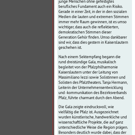
junge Menschen ohne gefestigtes
berufliches Fundament auch ein Risiko.
Gerade in einer Zeit, in der in den sozialen
Medien die lauten und extremen Stimmen
immer mehr Raum gewinnen, ist es umso
wichtiger, dass auch die reflektierten,
demokratischen Stimmen dieser
Generation Gehör finden. Umso dankbarer
sind wir, dass dies gestern in Kaiserslautern
geschehen ist.
Nach einem Sektempfang begann die
rund dreistündige Gala, musikalisch
begleitet von der Pfalzphilharmonie
Kaiserslautern unter der Leitung von
Massimiliano Iezzi sowie Solistinnen und
Solisten des Pfalztheaters. Tanja Hermann,
Leiterin der Unternehmensentwicklung
und -kommunikation des Bezirksverbands
Pfalz, führte charmant durch den Abend.
Die Gala zeigte eindrucksvoll, wie
vielfältig die Pfalz ist. Ausgezeichnet
wurden künstlerische, handwerkliche und
wissenschaftliche Projekte, die auf ganz
unterschiedliche Weise die Region prägen.
Besonders deutlich wurde dabei, dass der