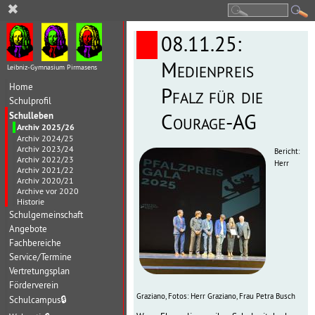
✖
08.11.25:
Medienpreis
Leibniz-Gymnasium Pirmasens
Home
Pfalz für die
Schulprofil
Schulleben
Courage-AG
Archiv 2025/26
Archiv 2024/25
Archiv 2023/24
Bericht:
Archiv 2022/23
Herr
Archiv 2021/22
Archiv 2020/21
Archive vor 2020
Historie
Schulgemeinschaft
Angebote
Fachbereiche
Service/Termine
Vertretungsplan
Förderverein
Graziano, Fotos: Herr Graziano, Frau Petra Busch
Schulcampus
🔒