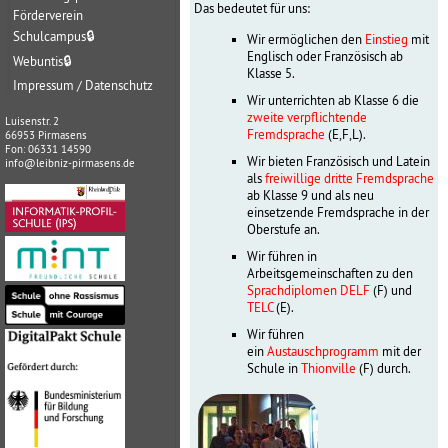
Das bedeutet für uns:
Förderverein
Schulcampus
🔒
Wir ermöglichen den
Einstieg
mit
Englisch oder Französisch ab
Webuntis
🔒
Klasse 5.
Impressum / Datenschutz
Wir unterrichten ab Klasse 6 die
zweite verpflichtende
Luisenstr. 2
Fremdsprache
(E,F,L).
66953 Pirmasens
Fon: 06331 14590
Wir bieten Französisch und Latein
info@leibniz-pirmasens.de
als
freiwillige dritte Fremdsprache
ab Klasse 9 und als neu
einsetzende Fremdsprache in der
Oberstufe an.
Wir führen in
Arbeitsgemeinschaften zu den
Sprachdiplomen
DELF
(F) und
TELC
(E).
Wir führen
ein
Austauschprogramm
mit der
Schule in
Thionville
(F) durch.