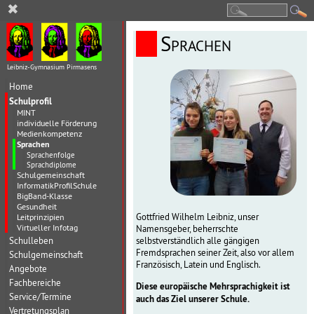
✖
Sprachen
Leibniz-Gymnasium Pirmasens
Home
Schulprofil
MINT
individuelle Förderung
Medienkompetenz
Sprachen
Sprachenfolge
Sprachdiplome
Schulgemeinschaft
InformatikProfilSchule
BigBand-Klasse
Gesundheit
Gottfried Wilhelm Leibniz, unser
Leitprinzipien
Virtueller Infotag
Namensgeber, beherrschte
Schulleben
selbstverständlich alle gängigen
Fremdsprachen seiner Zeit, also vor allem
Schulgemeinschaft
Französisch, Latein und Englisch.
Angebote
Fachbereiche
Diese europäische Mehrsprachigkeit ist
Service/Termine
auch das Ziel unserer Schule.
Vertretungsplan