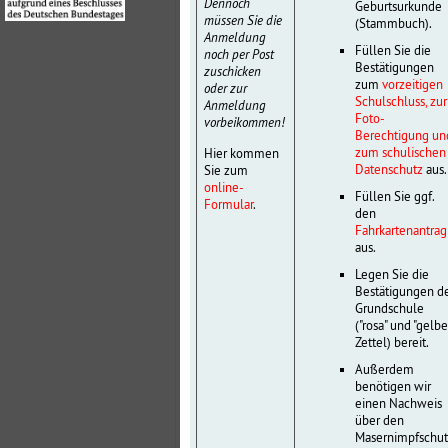
Dennoch
Geburtsurkunde
müssen Sie die
(Stammbuch).
Anmeldung
Füllen Sie die
noch per Post
Bestätigungen
zuschicken
zum
vorzeitigen
oder zur
Schulschluss, zur
Anmeldung
Foto-
vorbeikommen!
Berechtigung un
zum schulischen
Hier kommen
Datenschutz
aus.
Sie zum
online-
Füllen Sie ggf.
Formular
.
den
Fahrkartenantrag
aus.
Legen Sie die
Bestätigungen d
Grundschule
("rosa" und "gelbe
Zettel) bereit.
Außerdem
benötigen wir
einen Nachweis
über den
Masernimpfschut