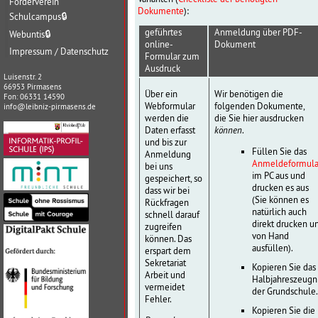
Förderverein
Dokumente
):
Schulcampus
🔒
geführtes
Anmeldung über PDF-
Webuntis
🔒
online-
Dokument
Impressum / Datenschutz
Formular zum
Ausdruck
Luisenstr. 2
66953 Pirmasens
Über ein
Wir benötigen die
Fon: 06331 14590
Webformular
folgenden Dokumente,
info@leibniz-pirmasens.de
werden die
die Sie hier ausdrucken
Daten erfasst
können
.
und bis zur
Füllen Sie das
Anmeldung
Anmeldeformula
bei uns
im PC aus und
gespeichert, so
drucken es aus
dass wir bei
(Sie können es
Rückfragen
natürlich auch
schnell darauf
direkt drucken u
zugreifen
von Hand
können. Das
ausfüllen).
erspart dem
Sekretariat
Kopieren Sie das
Arbeit und
Halbjahreszeugn
vermeidet
der Grundschule
Fehler.
Kopieren Sie die