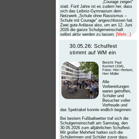
„Courage zeigen"
statt. Fünf Jahre ist es zudem her, dass
sich das Leibniz-Gymnasium dem
Netzwerk „Schule ohne Rassismus –
Schule mit Courage" angeschlossen hat.
Zwei gute Anlässe also, um am 12. Juni
2026 die ganze Schulgemeinschaft
selbst aktiv werden zu lassen.
[Mehr...]
30.05.26: Schulfest
stimmt auf WM ein
Bericht: Paul
Kochert (10A),
Fotos: Herr Herbort,
Herr Müller
Alle
Vorbereitungen
waren getroffen,
Schüler und
Besucher voller
Vorfreude und
das Spektakel konnte endlich beginnen:
Bei bestem Fußballwetter traf sich die
Schulgemeinschaft am Samstag, den
30.05.2026 zum alljährlichen Schulfest.
Mit großer Mehrheit hatten sich die
Schülerinnen und Schüler zuvor dazu