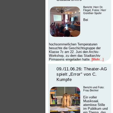
B
ericht: Herr Dr.
Flegel, Fotos: Herr
Günther-Spohr
Bei
hochsommerlichen Temperaturen
besuchte die Geschichtsgruppe der
Klasse 7c am 22. Juni den Archiv-
Workshop, zu dem das Stadtarchiv
Pirmasens eingeladen hatte.
[Mehr...]
09./11.06.26: Theater-AG
spielt „Error" von C.
Kumpfe
Bericht und Foto:
Frau Becker
Ein voller
Musiksaal,
atemlose Stille
im Publikum und
ein Thema, das