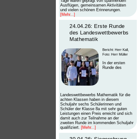
Tage waren geprägt von spannenden
Ausflügen, gemeinsamen Aktivitäten
und vielen schönen Erinnerungen.
[Mehr...]
24.04.26: Erste Runde
des Landeswettbewerbs
Mathematik
Bericht: Herr Kall,
Foto: Herr Müller
In der ersten
Runde des
Landeswettbewerbs Mathematik für die
achten Klassen haben in diesem
Schuljahr sechs Schülerinnen und
Schüler der Klasse 8a mit sehr guten
Leistungen einen Preis erreicht und sich
damit auch zur Teilnahme an der
zweiten Runde im kommenden Schuljahr
qualifiziert.
[Mehr...]
30.04.26: Siegerehrung