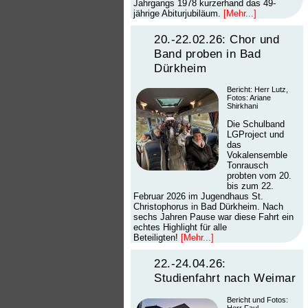
Jahrgangs 1978 kurzerhand das 49-
jährige Abiturjubiläum.
[Mehr...]
20.-22.02.26: Chor und
Band proben in Bad
Dürkheim
Bericht: Herr Lutz,
Fotos: Ariane
Shirkhani
Die Schulband
LGProject und
das
Vokalensemble
Tonrausch
probten vom 20.
bis zum 22.
Februar 2026 im Jugendhaus St.
Christophorus in Bad Dürkheim. Nach
sechs Jahren Pause war diese Fahrt ein
echtes Highlight für alle
Beteiligten!
[Mehr...]
22.-24.04.26:
Studienfahrt nach Weimar
Bericht und Fotos:
Herr Faul