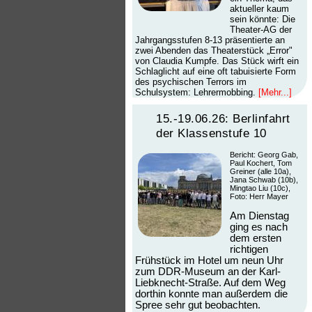
aktueller kaum
sein könnte: Die
Theater-AG der
Jahrgangsstufen 8-13 präsentierte an
zwei Abenden das Theaterstück „Error"
von Claudia Kumpfe. Das Stück wirft ein
Schlaglicht auf eine oft tabuisierte Form
des psychischen Terrors im
Schulsystem: Lehrermobbing.
[Mehr...]
15.-19.06.26: Berlinfahrt
der Klassenstufe 10
Bericht: Georg Gab,
Paul Kochert, Tom
Greiner (alle 10a),
Jana Schwab (10b),
Mingtao Liu (10c),
Foto: Herr Mayer
Am Dienstag
ging es nach
dem ersten
richtigen
Frühstück im Hotel um neun Uhr
zum DDR-Museum an der Karl-
Liebknecht-Straße. Auf dem Weg
dorthin konnte man außerdem die
Spree sehr gut beobachten.