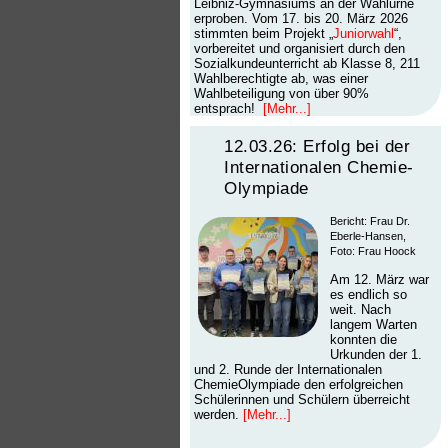
Leibniz-Gymnasiums an der Wahlurne
erproben. Vom 17. bis 20. März 2026
stimmten beim Projekt „
Juniorwahl
“,
vorbereitet und organisiert durch den
Sozialkundeunterricht ab Klasse 8, 211
Wahlberechtigte ab, was einer
Wahlbeteiligung von über 90%
entsprach!
[Mehr...]
12.03.26: Erfolg bei der
Internationalen Chemie-
Olympiade
Bericht: Frau Dr.
Eberle-Hansen,
Foto: Frau Hoock
Am 12. März war
es endlich so
weit. Nach
langem Warten
konnten die
Urkunden der 1.
und 2. Runde der Internationalen
ChemieOlympiade den erfolgreichen
Schülerinnen und Schülern überreicht
werden.
[Mehr...]