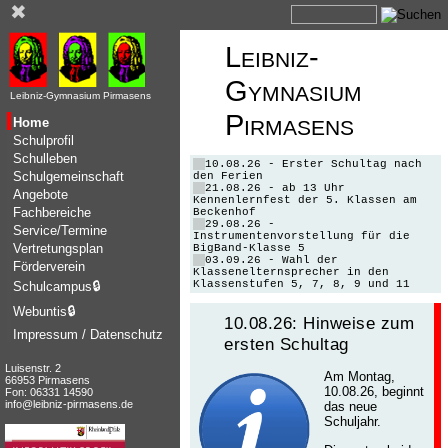
✖
Leibniz-
Gymnasium
Leibniz-Gymnasium Pirmasens
Pirmasens
Home
Schulprofil
Schulleben
10.08.26 - Erster Schultag nach
Schulgemeinschaft
den Ferien
21.08.26 - ab 13 Uhr
Angebote
Kennenlernfest der 5. Klassen am
Fachbereiche
Beckenhof
29.08.26 -
Service/Termine
Instrumentenvorstellung für die
Vertretungsplan
BigBand-Klasse 5
03.09.26 - Wahl der
Förderverein
Klassenelternsprecher in den
Klassenstufen 5, 7, 8, 9 und 11
Schulcampus
🔒
Webuntis
🔒
10.08.26: Hinweise zum
Impressum / Datenschutz
ersten Schultag
Luisenstr. 2
Am Montag,
66953 Pirmasens
10.08.26, beginnt
Fon: 06331 14590
info@leibniz-pirmasens.de
das neue
Schuljahr.