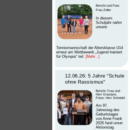
Bericht und Foto:
Frau Zeller
In diesem
Schuljahr nahm
unsere
Tennismannschaft der Altersklasse U14
erneut am Wettbewerb „Jugend trainiert
für Olympia" teil.
[Mehr...]
12.06.26: 5 Jahre "Schule
ohne Rassismus"
Bericht: Frau und
Herr Graziano,
Fotos: Herr Scheidel
Am 97.
Jahrestag des
Geburtstages
von Anne Frank
2026 fand unser
Aktionstag