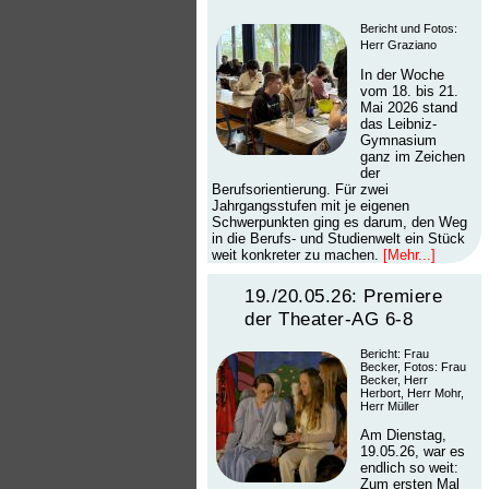
Bericht und Fotos:
Herr Graziano
In der Woche
vom 18. bis 21.
Mai 2026 stand
das Leibniz-
Gymnasium
ganz im Zeichen
der
Berufsorientierung. Für zwei
Jahrgangsstufen mit je eigenen
Schwerpunkten ging es darum, den Weg
in die Berufs- und Studienwelt ein Stück
weit konkreter zu machen.
[Mehr...]
19./20.05.26: Premiere
der Theater-AG 6-8
Bericht: Frau
Becker, Fotos: Frau
Becker, Herr
Herbort, Herr Mohr,
Herr Müller
Am Dienstag,
19.05.26, war es
endlich so weit:
Zum ersten Mal