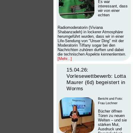
Es war
interessant, dass
wir von einer
echten
Radiomoderatorin (Viviana
Shabanzadeh) in lockerer Atmosphäre
herumgeführt wurden, dass wir in einer
Life-Sendung von "Unser Ding" mit der
Moderatorin Tiffany sogar bei den
Nachrichten zuhören durften und dabei
die technischen Aspekte kennenlernten.
[Mehr...]
15.04.26:
Vorlesewettbewerb: Lotta
Maurer (6d) begeistert in
Worms
Bericht und Foto:
Frau Lechner
Bücher öffnen
Türen zu neuen
Welten – und sie
stärken Mut,
Ausdruck und