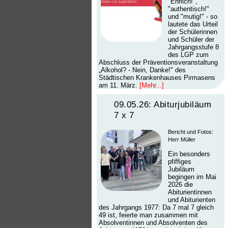
"Ehrlich!",
"authentisch!"
und "mutig!" - so
lautete das Urteil
der Schülerinnen
und Schüler der
Jahrgangsstufe 8
des LGP zum
Abschluss der Präventionsveranstaltung
„Alkohol? - Nein, Danke!" des
Städtischen Krankenhauses Pirmasens
am 11. März.
[Mehr...]
09.05.26: Abiturjubiläum
7 x 7
Bericht und Fotos:
Herr Müller
Ein besonders
pfiffiges
Jubiläum
begingen im Mai
2026 die
Abiturientinnen
und Abiturienten
des Jahrgangs 1977: Da 7 mal 7 gleich
49 ist, feierte man zusammen mit
Absolventinnen und Absolventen des