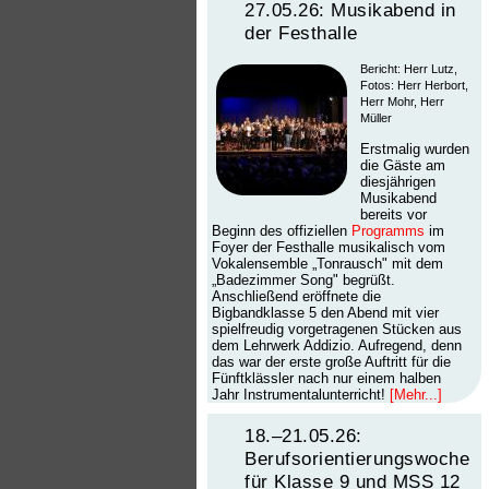
27.05.26: Musikabend in
der Festhalle
Bericht: Herr Lutz,
Fotos: Herr Herbort,
Herr Mohr, Herr
Müller
Erstmalig wurden
die Gäste am
diesjährigen
Musikabend
bereits vor
Beginn des offiziellen
Programms
im
Foyer der Festhalle musikalisch vom
Vokalensemble „Tonrausch" mit dem
„Badezimmer Song" begrüßt.
Anschließend eröffnete die
Bigbandklasse 5 den Abend mit vier
spielfreudig vorgetragenen Stücken aus
dem Lehrwerk Addizio. Aufregend, denn
das war der erste große Auftritt für die
Fünftklässler nach nur einem halben
Jahr Instrumentalunterricht!
[Mehr...]
18.–21.05.26:
Berufsorientierungswoche
für Klasse 9 und MSS 12