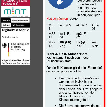
Die ersten beiden
Stunden sind
Klassen- bzw.
Kursleiterstunden
in den jeweiligen
Klassenräumen
sowie:
MSS
er
: 3-05
et
: 3-07
kr
: 2-
11
01
MSS
sp1
: E-
sp2
: E-
12
01
02
MSS
BK (LK)
:
bk (gk)
:
mu:
13
Zsg
Zsk
Msk
In der
3. bis 8. Stunde
findet
Fachunterricht nach dem neuen
Stundenplan statt.
Für die
5. Klassen
gilt der im Elternbrief
genannte gesonderte Plan:
Die Eltern und Schüler*innen
werden um
9 Uhr in der
Johanneskirche
(Kirche neben
dem Leibniz am "Exe") begrüßt
und anschließend von den
Klassenleitungen in ihre
Klassenräume geführt.
Die Eltern möchten wir danach