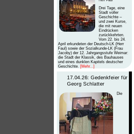
Drei Tage, eine
Stadt voller
Geschichte –
und zwei Kurse,
die mit neuen
Eindrücken
zurückkehrten.
Vom 22. bis 24.
April erkundeten der Deutsch-LK (Herr
Faul) sowie der Sozialkunde-LK (Frau
Jacoby) der 12. Jahrgangsstufe Weimar:
die Stadt der Klassik, des Bauhauses
und eines dunklen Kapitels deutscher
Geschichte.
[Mehr...]
17.04.26: Gedenkfeier für
Georg Schlatter
Die