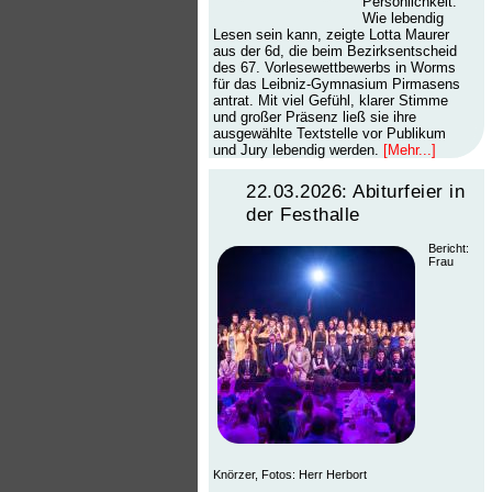
Persönlichkeit.
Wie lebendig
Lesen sein kann, zeigte Lotta Maurer
aus der 6d, die beim Bezirksentscheid
des 67. Vorlesewettbewerbs in Worms
für das Leibniz-Gymnasium Pirmasens
antrat. Mit viel Gefühl, klarer Stimme
und großer Präsenz ließ sie ihre
ausgewählte Textstelle vor Publikum
und Jury lebendig werden.
[Mehr...]
22.03.2026: Abiturfeier in
der Festhalle
Bericht:
Frau
Knörzer, Fotos: Herr Herbort